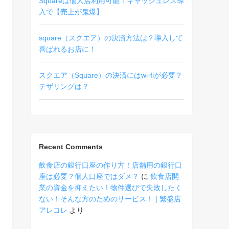
Squareは個人店利用可能！キャッシュレス導
入で【売上が鬼爆】
square（スクエア）の決済方法は？導入して
喜ばれるお店に！
スクエア（Square）の決済にはwi-fiが必要？
テザリングは？
Recent Comments
飲食店の銀行口座の作り方！店舗用の銀行口
座は必要？個人口座ではダメ？
に
飲食店開
業の資金を抑えたい！物件選びで失敗したく
ない！そんな方のためのサービス！ | 繁盛店
アレコレ
より