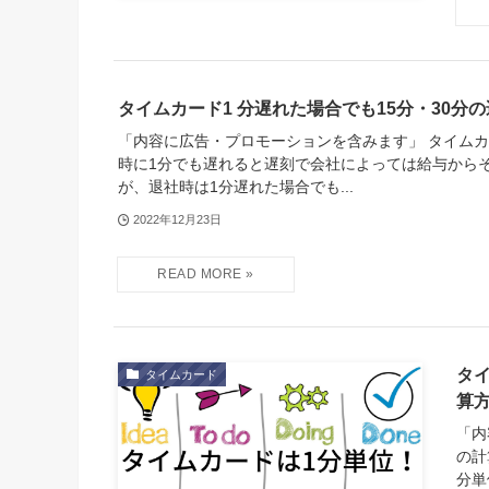
タイムカード1 分遅れた場合でも15分・30分
「内容に広告・プロモーションを含みます」 タイム
時に1分でも遅れると遅刻で会社によっては給与から
が、退社時は1分遅れた場合でも...
2022年12月23日
タ
タイムカード
算
「内
の計
分単