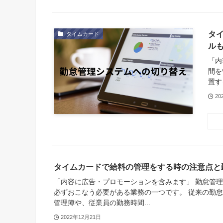
タ
タイムカード
ル
「内
間を
置す
20
タイムカードで給料の管理をする時の注意点と
「内容に広告・プロモーションを含みます」 勤怠管
必ずおこなう必要がある業務の一つです。 従来の勤
管理簿や、従業員の勤務時間...
2022年12月21日