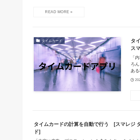
タ
タイムカード
ス
「内
ろん
ある
20
タイムカードの計算を自動で行う [スマレジ 
ド]