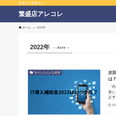
飲食店を繁盛店に！
繁盛店アレコレ
ホーム
2022年
2022年
– date –
次回
キャッシュレス決済
は
「内
業に
正予
20