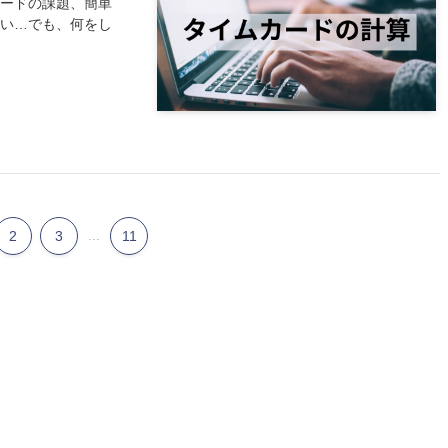
カードの課題、簡単
たい…でも、何をし
2
3
...
11