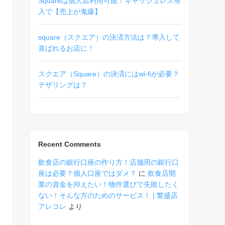
Squareは個人店利用可能！キャッシュレス導
入で【売上が鬼爆】
square（スクエア）の決済方法は？導入して
喜ばれるお店に！
スクエア（Square）の決済にはwi-fiが必要？
テザリングは？
Recent Comments
飲食店の銀行口座の作り方！店舗用の銀行口
座は必要？個人口座ではダメ？
に
飲食店開
業の資金を抑えたい！物件選びで失敗したく
ない！そんな方のためのサービス！ | 繁盛店
アレコレ
より