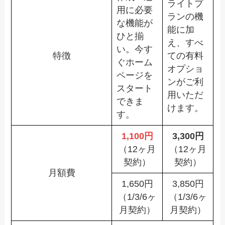
ライトプ
用に必要
ランの機
な機能が
能に加
ひと揃
え、すべ
い。今す
特徴
ての有料
ぐホーム
オプショ
ページを
ンがご利
スタート
用いただ
できま
けます。
す。
1,100円
3,300円
（12ヶ月
（12ヶ月
契約）
契約）
月額費
1,650円
3,850円
（1/3/6ヶ
（1/3/6ヶ
月契約）
月契約）