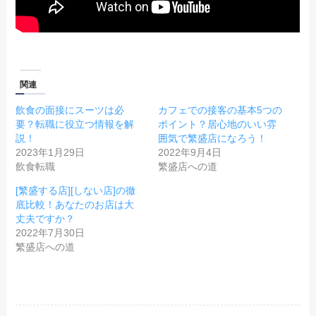
関連
飲食の面接にスーツは必
カフェでの接客の基本5つの
要？転職に役立つ情報を解
ポイント？居心地のいい雰
説！
囲気で繁盛店になろう！
2023年1月29日
2022年9月4日
飲食転職
繁盛店への道
[繁盛する店][しない店]の徹
底比較！あなたのお店は大
丈夫ですか？
2022年7月30日
繁盛店への道